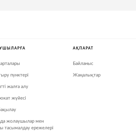
УШЫЛАРҒА
АҚПАРАТ
карталары
Байланыс
ыру пунктері
Жаңалықтар
гті жалға алу
окат жүйесі
бақылау
ада жолаушылар мен
ы тасымалдау ережелері