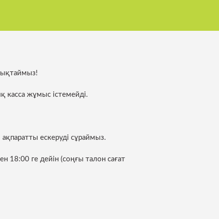
ылау департаменті
тықтаймыз!
лікті диспетчерлеу
қ касса жұмыс істемейді.
 ақпаратты ескеруді сұраймыз.
н 18:00 ге дейін (соңғы талон сағат