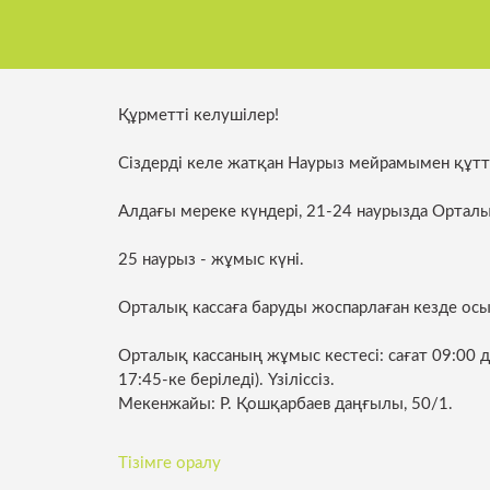
орталығы
Көліктік талдау және жол
Нормативтік құжаттар
қозғалысын ұйымдастыру
Паркингтер
Үздік қызметкерлер
Қоғамдық көліктегі жарнама
Құрметті келушілер!
Көліктік бақ
Комплаенс-офицер
Әлеуетті инвесторларға
Сіздерді келе жатқан Наурыз мейрамымен құт
Қоғамдық кө
жүйесі
Алдағы мереке күндері, 21-24 наурызда Орталы
Ынтымақтастық
25 наурыз - жұмыс күні.
Орталық кассаға баруды жоспарлаған кезде осы
Орталық кассаның жұмыс кестесі: сағат 09:00 де
17:45-ке беріледі). Үзіліссіз.
Мекенжайы: Р. Қошқарбаев даңғылы, 50/1.
Тізімге оралу