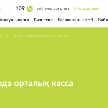
109
Байланыс орталығы
Жол жағдайы
олаушыларға
Бизнеске
Баспасөз қызметі
Бай
ырылған велосипед
22, 23, 24 наурызда орталық касса жұмыс істемейді
сі
төлеудің
 жүйесі
рды басқару жүйесі
ызда орталық касса
рналған «BUS LANE»
арының біліктілік