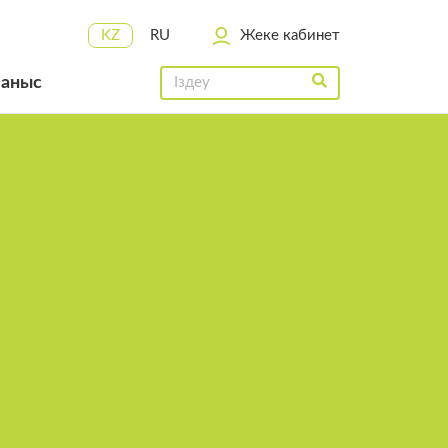
KZ
RU
Жеке кабинет
ланыс