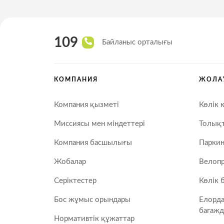
109
Байланыс орталығы
КОМПАНИЯ
ЖОЛА
Компания қызметі
Көлік 
Миссиясы мен міндеттері
Толықт
Компания басшылығы
Паркин
Жобалар
Велопр
Серіктестер
Көлік 
Бос жұмыс орындары
Елорд
багажд
Нормативтік құжаттар