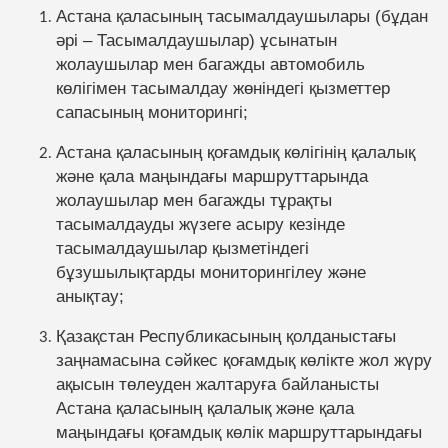
орталығы
Астана қаласының тасымалдаушылары (бұдан
Көліктік талдау және жол
Нормативтік құжаттар
әрі – Тасымалдаушылар) ұсынатын
қозғалысын ұйымдастыру
Паркингтер
жолаушылар мен багажды автомобиль
Үздік қызметкерлер
көлігімен тасымалдау жөніндегі қызметтер
Қоғамдық көліктегі жарнама
сапасының мониторингі;
Көліктік бақ
Комплаенс-офицер
Әлеуетті инвесторларға
Астана қаласының қоғамдық көлігінің қалалық
Қоғамдық кө
және қала маңындағы маршруттарында
жүйесі
жолаушылар мен багажды тұрақты
Ынтымақтастық
тасымалдауды жүзеге асыру кезінде
тасымалдаушылар қызметіндегі
бұзушылықтарды мониторингілеу және
анықтау;
Қазақстан Республикасының қолданыстағы
заңнамасына сәйкес қоғамдық көлікте жол жүру
ақысын төлеуден жалтаруға байланысты
Астана қаласының қалалық және қала
маңындағы қоғамдық көлік маршруттарындағы