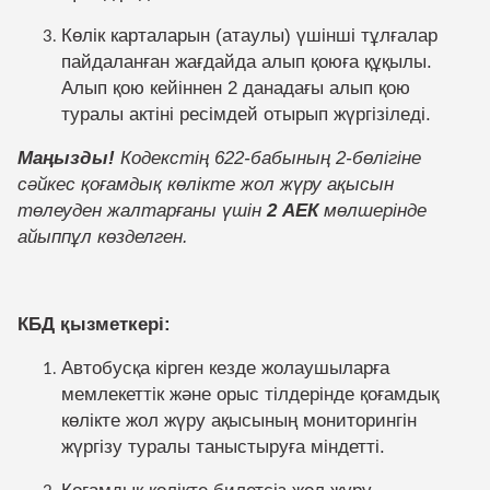
Көлік карталарын (атаулы) үшінші тұлғалар
пайдаланған жағдайда алып қоюға құқылы.
Алып қою кейіннен 2 данадағы алып қою
туралы актіні ресімдей отырып жүргізіледі.
Маңызды!
Кодекстің 622-бабының 2-бөлігіне
сәйкес қоғамдық көлікте жол жүру ақысын
төлеуден жалтарғаны үшін
2 АЕК
мөлшерінде
айыппұл көзделген.
КБД қызметкері:
Автобусқа кірген кезде жолаушыларға
мемлекеттік және орыс тілдерінде қоғамдық
көлікте жол жүру ақысының мониторингін
жүргізу туралы таныстыруға міндетті.
Қоғамдық көлікте билетсіз жол жүру