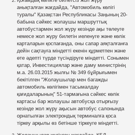
анықталған жағдайда, "Автомобиль көлігі
туралы" Қазақстан Республикасы Заңының 20-
бабына сәйкес жолаушы маршруттық
автобустармен жол жүру кезінде ақы төлеуге
немесе жол жүру билетін иеленуге және көлік
карталарын қоспағанда, оны сапар аяқталғанға
дейін сақтауға міндетті екенін құрметпен және
өте әдепті түрде түсіндіруге міндетті. Сонымен
қатар, Инвестициялар және даму министрінің
м.а. 26.03.2015 жылғы № 349 бұйрығымен
бекітілген "Жолаушылар мен багажды
автомобиль көлігімен тасымалдау
қағидаларының" 51-тармағына сәйкес көлік
картасы бар жолаушы автобусқа отырғызу
кезінде жол жүру ақысын автобус салонында
орнатылған электрондық терминалға қоса
тіркеу арқылы өз бетінше тіркеуге міндетті.
Жолаушылар жүгінген жағдайда, КБД