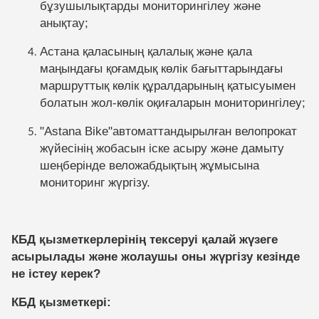
бұзушылықтарды мониторингілеу және
анықтау;
Астана қаласының қалалық және қала
маңындағы қоғамдық көлік бағыттарындағы
маршруттық көлік құралдарының қатысуымен
болатын жол-көлік оқиғаларын мониторингілеу;
"Astana Bike"автоматтандырылған велопрокат
жүйесінің жобасын іске асыру және дамыту
шеңберінде веложабдықтың жұмысына
мониторинг жүргізу.
КБД қызметкерлерінің тексеруі қалай жүзеге
асырылады және жолаушы оны жүргізу кезінде
не істеу керек?
КБД қызметкері: