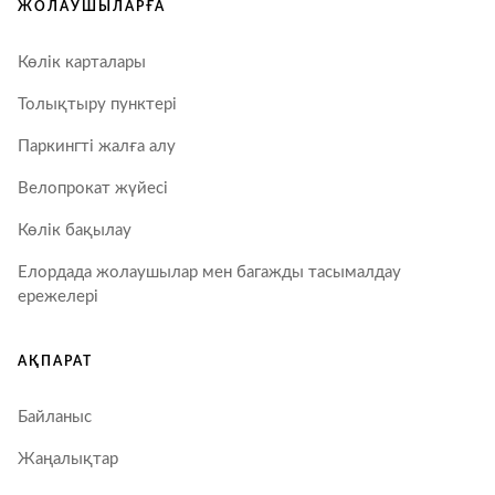
ЖОЛАУШЫЛАРҒА
Көлік карталары
Толықтыру пунктері
Паркингті жалға алу
Велопрокат жүйесі
Көлік бақылау
Елордада жолаушылар мен багажды тасымалдау
ережелері
АҚПАРАТ
Байланыс
Жаңалықтар