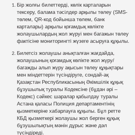
Бір жолғы билеттерді, көлік карталарын
тексеру, балама тәсілдер арқылы төлеу (SMS-
төлем, QR-код бойынша төлем, банк
карталары) арқылы қоғамдық көлікте
жолаушылардың жол жүруі мен багажын төлеу
фактісіне мониторингті жүзеге асыруға құқылы.
Билетсіз жолаушы анықталған жағдайда,
жолаушының қоғамдық көлікте жол жүру/
багажды алып жүру ақысын төлеу құқықтары
мен міндеттерін түсіндіруге, сондай-ақ
Қазақстан Республикасының Әкімшілік құқық
бұзушылық туралы Кодексіне (бұдан әрі –
Кодекс) сәйкес шаралар қабылдау туралы
Астана қаласы Полиция департаментінің
қызметкеріне хабарлауға құқылы. Бұл ретте
КБД қызметкері жолаушы жол берген құқық
бұзушылықтың мәнін дұрыс және дәл
түсіндіреді.