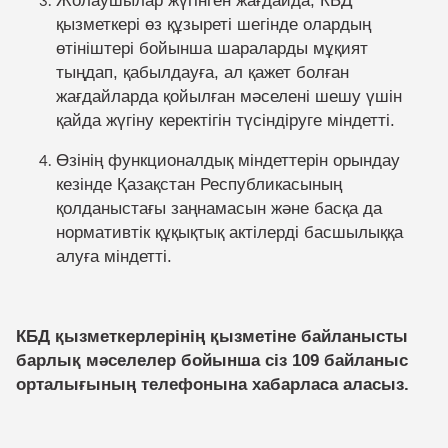
қызметкері өз құзыреті шегінде олардың
өтініштері бойынша шараларды мұқият
тыңдап, қабылдауға, ал қажет болған
жағдайларда қойылған мәселені шешу үшін
қайда жүгіну керектігін түсіндіруге міндетті.
Өзінің функционалдық міндеттерін орындау
кезінде Қазақстан Республикасының
қолданыстағы заңнамасын және басқа да
нормативтік құқықтық актілерді басшылыққа
алуға міндетті.
КБД қызметкерлерінің қызметіне байланысты
барлық мәселелер бойынша сіз 109 байланыс
орталығының телефонына хабарласа аласыз.