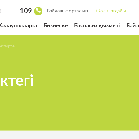
109
Байланыс орталығы
Жол жағдайы
олаушыларға
Бизнеске
Баспасөз қызметі
Бай
нспорте
ырылған велосипед
сі
төлеудің
ктегі
 жүйесі
рды басқару жүйесі
рналған «BUS LANE»
арының біліктілік