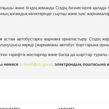
лтқышы және біздің команда Сіздің бизнесіңізге қалад
сының қоғамдық көліктерінде сыртқы және ішкі жарнамал
ылау департаменті
н
астам автобустарға жарнама орналастыру. Сіздің ж
лікті диспетчерлеу
ланушысы көреді (жарнаманы автобус борттарына орнал
лген тарифтік жоспарлар және басқа да шарттар туралы
оны немесе
электрондық поштасына өт
m.imash
@cts.gov.kz