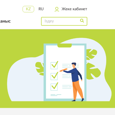
KZ
RU
Жеке кабинет
ланыс