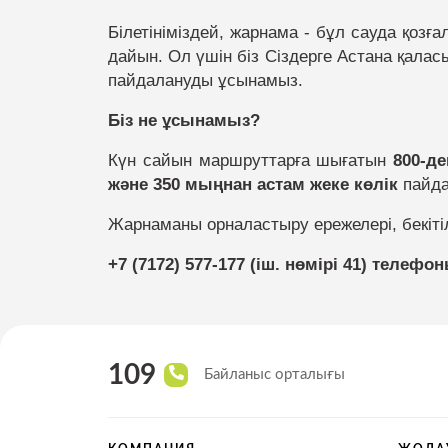
орталығы
Көліктік талдау және жол
Нормативтік құжаттар
Білетініміздей, жарнама - бұл са
уда қозға
қозғалысын ұйымдастыру
дайын. Ол үшін біз Сіздерге Астана қала
Паркингтер
пайдалануды ұсынамыз.
Үздік қызметкерлер
Қоғамдық көліктегі жарнама
Көліктік бақ
Біз не ұсынамыз?
Комплаенс-офицер
Әлеуетті инвесторларға
Күн сайын маршруттарға шығатын
800-де
Қоғамдық кө
және 350 мыңнан астам жеке көлік
пайда
жүйесі
Ынтымақтастық
Жарнаманы орналастыру ережелері, бекіті
+7 (7172) 577-177 (іш. нөмірі 41) телеф
109
Байланыс орталығы