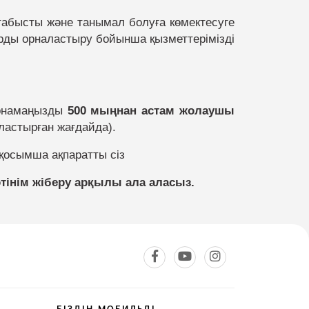
а табысты және танымал болуға көмектесуге
арды орналастыру бойынша қызметтерімізді
арнамаңызды
500 мыңнан астам жолаушы
астырған жағдайда).
 қосымша ақпаратты сіз
інім жіберу арқылы ала аласыз.