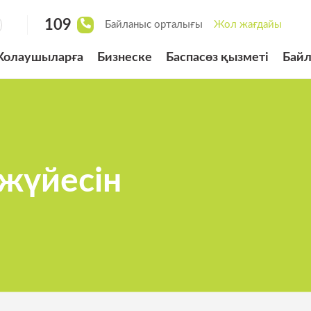
109
Байланыс орталығы
Жол жағдайы
олаушыларға
Бизнеске
Баспасөз қызметі
Бай
ырылған велосипед
сі
төлеудің
 жүйесін
 жүйесі
рды басқару жүйесі
рналған «BUS LANE»
арының біліктілік