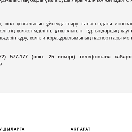
 қозғалыстың барлық қатысушылары үшін қолжетімділік, 
гі, жол қозғалысын ұйымдастыру саласындағы иннова
ліктің қолжетімділігін, ұтқырлығын, тұрғындардың қауі
ьдерін құру, көлік инфрақұрылымының паспорттары мен 
72) 577-177 (ішкі. 25 нөмірі) телефонына хаба
з
УШЫЛАРҒА
АҚПАРАТ