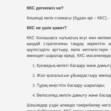
орталығы
Көліктік талдау және жол
Нормативтік құжаттар
ККС дегеніміз не?
қозғалысын ұйымдастыру
Паркингтер
Кешенді көлік схемасы (бұдан әрі – ККС) 
Үздік қызметкерлер
Қоғамдық көліктегі жарнама
ККС не үшін қажет?
Көліктік бақ
Комплаенс-офицер
Әлеуетті инвесторларға
ККС болашақта халықтың өсуі мен көлікке
Қоғамдық кө
қандай стратегияны таңдау керектігін
жүйесі
қауіпсіздігін арттыру, көлік кептелістер
Ынтымақтастық
жөніндегі шаралар кіреді. ККС мәселелерд
Қоғамдық көлікті басқару және дамыт
Жол қозғалысын ұйымдастыру жөнінд
Тұрақ кеңістігін басқару шаралары;
Велосипед көлігін дамыту және басқар
Шешімдер үздік әлемдік тәжірибелер негі