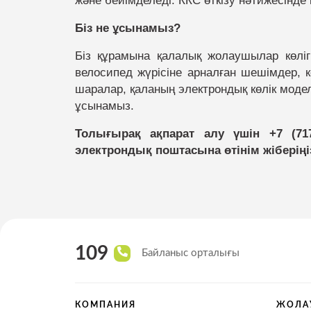
және бейімделеді. ККС өткізу нәтижесінде
Біз не ұсынамыз?
Біз құрамына қалалық жолаушылар көлі
велосипед жүрісіне арналған шешімдер, кө
шаралар, қаланың электрондық көлік модел
ұсынамыз.
Толығырақ ақпарат алу үшін +7 (71
электрондық поштасына өтінім жіберіңі
109
Байланыс орталығы
КОМПАНИЯ
ЖОЛА