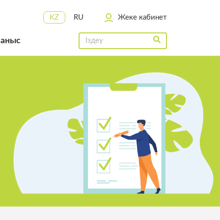
KZ
RU
Жеке кабинет
ланыс