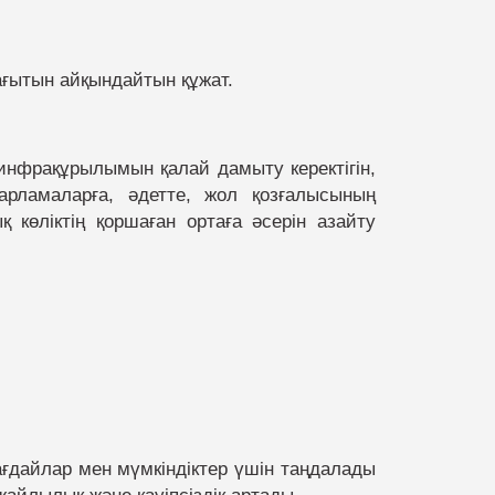
ағытын айқындайтын құжат.
 инфрақұрылымын қалай дамыту керектігін,
арламаларға, әдетте, жол қозғалысының
ық көліктің қоршаған ортаға әсерін азайту
ағдайлар мен мүмкіндіктер үшін таңдалады