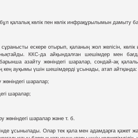
- бұл қалалық көлік пен көлік инфрақұрылымын дамыту б
ылау департаменті
 сұранысты ескере отырып, қаланың жол желісін, көлік
лікті диспетчерлеу
 анықтайды. ККС-да айқындалған шешімдер мен бағд
ін барынша азайту жөніндегі шаралар, сондай-ақ қалал
ің кең ауқымы үшін шешімдерді ұсынады, атап айтқанда:
у жөніндегі шаралар;
егі шаралар;
у жөніндегі шаралар және т. б.
зінде ұсынылады. Олар тек қала мен адамдарға қажет ж