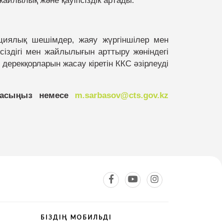
жайлылық және қауіпсіздік артады.
циялық шешімдер, жаяу жүргіншілер мен
псіздігі мен жайлылығын арттыру жөніндегі
дерекқорларын жасау кіретін ККС әзірлеуді
рласыңыз немесе
m.sarbasov@cts.gov.kz
БІЗДІҢ МОБИЛЬДІ