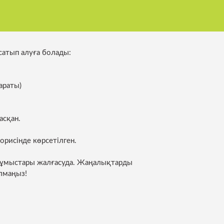
 сатып алуға болады:
ылау департаменті
лікті диспетчерлеу
араты)
асқан.
орисінде көрсетілген.
жұмыстары жалғасуда. Жаңалықтарды
лмаңыз!