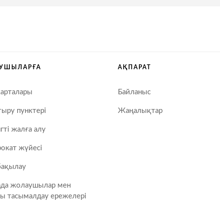
УШЫЛАРҒА
АҚПАРАТ
карталары
Байланыс
ыру пунктері
Жаңалықтар
гті жалға алу
окат жүйесі
бақылау
ада жолаушылар мен
ы тасымалдау ережелері