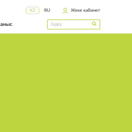
KZ
RU
Жеке кабинет
ланыс