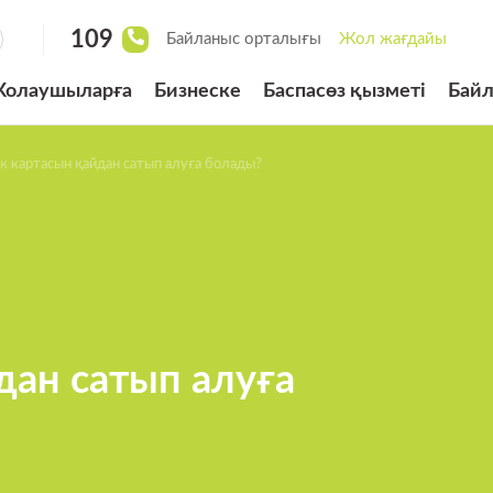
109
Байланыс орталығы
Жол жағдайы
олаушыларға
Бизнеске
Баспасөз қызметі
Бай
ырылған велосипед
к картасын қайдан сатып алуға болады?
сі
төлеудің
 жүйесі
рды басқару жүйесі
дан сатып алуға
рналған «BUS LANE»
арының біліктілік