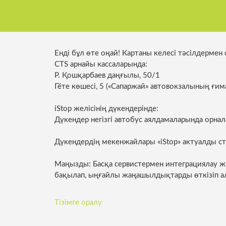
орталығы
Көліктік талдау және жол
Нормативтік құжаттар
қозғалысын ұйымдастыру
Паркингтер
Үздік қызметкерлер
Қоғамдық көліктегі жарнама
Енді бұл өте оңай! Картаны келесі тәсілдермен
Көліктік бақ
CTS арнайы кассаларында:
Комплаенс-офицер
Әлеуетті инвесторларға
Р. Қошқарбаев даңғылы, 50/1
Қоғамдық кө
Гёте көшесі, 5 («Сапаржай» автовокзалының ғим
жүйесі
Ынтымақтастық
iStop желісінің дүкендерінде:
Дүкендер негізгі автобус аялдамаларында орнал
Дүкендердің мекенжайлары «iStop» актуалды ст
Маңызды: Басқа сервистермен интеграциялау 
бақылап, ыңғайлы жаңашылдықтарды өткізіп а
Тізімге оралу