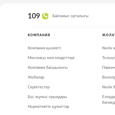
109
Байланыс орталығы
КОМПАНИЯ
ЖОЛА
Компания қызметі
Көлік 
Миссиясы мен міндеттері
Толықт
Компания басшылығы
Паркин
Жобалар
Велопр
Серіктестер
Көлік 
Бос жұмыс орындары
Елорд
багажд
Нормативтік құжаттар