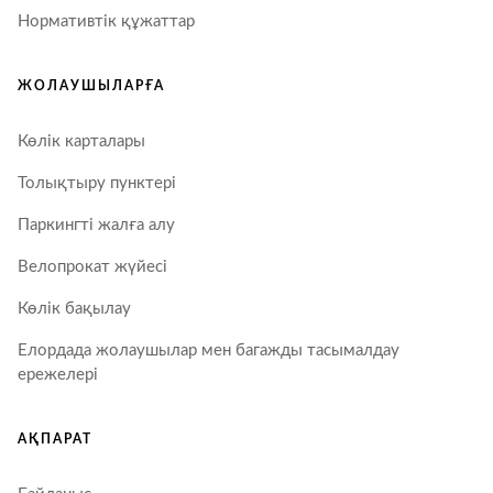
Нормативтік құжаттар
ЖОЛАУШЫЛАРҒА
Көлік карталары
Толықтыру пунктері
Паркингті жалға алу
Велопрокат жүйесі
Көлік бақылау
Елордада жолаушылар мен багажды тасымалдау
ережелері
АҚПАРАТ