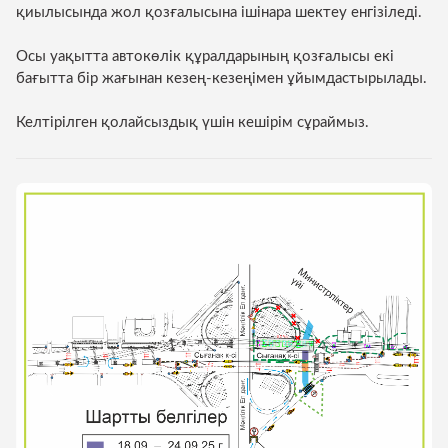
орталығы
қиылысында жол қозғалысына ішінара шектеу енгізіледі.
Көліктік талдау және жол
Нормативтік құжаттар
қозғалысын ұйымдастыру
Осы уақытта автокөлік құралдарының қозғалысы екі
Паркингтер
бағытта бір жағынан кезең-кезеңімен ұйымдастырылады.
Үздік қызметкерлер
Қоғамдық көліктегі жарнама
Көліктік бақ
Келтірілген қолайсыздық үшін кешірім сұраймыз.
Комплаенс-офицер
Әлеуетті инвесторларға
Қоғамдық кө
жүйесі
Ынтымақтастық
<
>