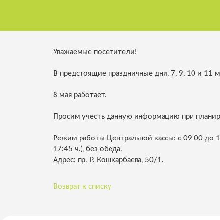
Разработка КТС
Система авт
Нормативные документы
велопроката
Транспортный анализ и
Лучшие сотрудники
организация дорожного движения
Система ада
светофорным
Уважаемые посетители!
Комплаенс-офицер
Реклама в общественном
В предстоящие праздничные дни, 7, 9, 10 и 11 м
транспорте
Паркинги
8 мая работает.
Потенциальным инвесторам
Система дис
общественно
Просим учесть данную информацию при планир
Сотрудничество
Режим работы Центральной кассы: с 09:00 до 18
Департамент
17:45 ч.), без обеда.
контроля
Адрес: пр. Р. Кошкарбаева, 50/1.
Обучение сп
Возврат к списку
транспорта