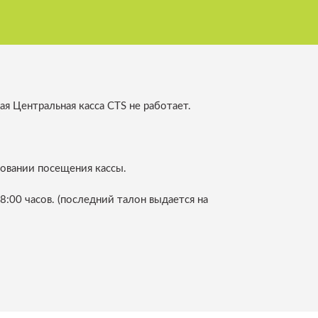
оматизированного
птивного управления
и объектами
ая Центральная касса CTS не работает.
петчеризации
го транспорта
овании посещения кассы.
:00 часов. (последний талон выдается на
 транспортного
ециалистов